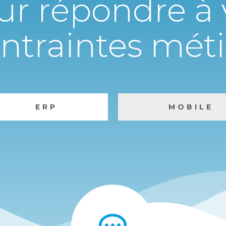
ur répondre à 
ntraintes méti
ERP
MOBILE