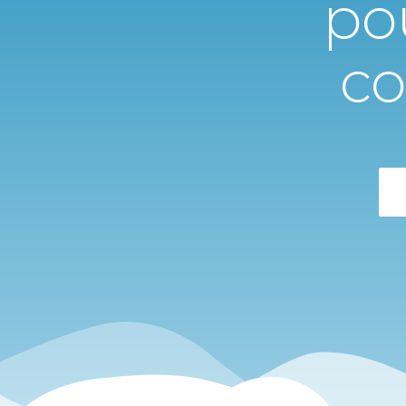
po
co