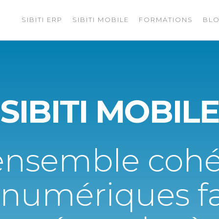
SIBITI ERP
SIBITI MOBILE
FORMATIONS
BL
SIBITI
ERP
ensemble cohé
s numériques 