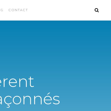
OG
CONTACT
rent
façonnés